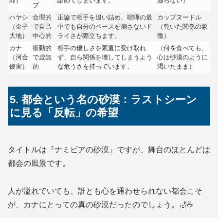
郎）
詰めてしまいます。
通らない）
プ
ハヤシ
合理的
正論で相手を追い詰め、喧嘩の最
カップヌードル
（金子
で自己
中でも自分のペースを崩さないド
（乾いた関係の象
大地）
中心的
ライさが際立ちます。
徴）
カナ
衝動的
相手の優しさを素直に受け取れ
（何を食べても、
（河合
で虚無
ず、自ら関係を壊してしまうよう
心は砂漠のように
優実）
的
な危うさを持っています。
渇いたまま）
5. 都会という名の砂漠：ラストシーン
に見る「反転」の希望
タイトルは『ナミビアの砂漠』ですが、舞台のほとんどは
都会の風景です。
人が溢れていても、誰とも心を通わせられない都会こそ
が、カナにとっての真の砂漠だったのでしょう。🌙☕