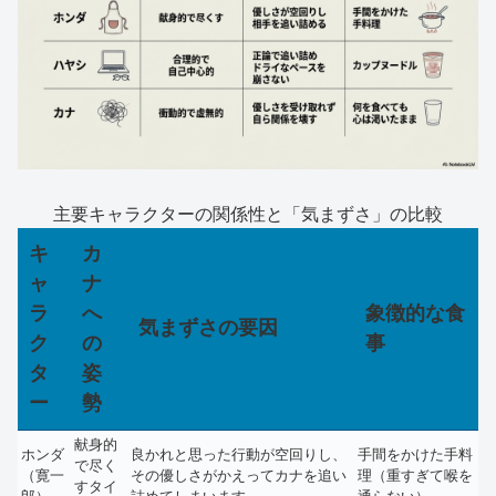
主要キャラクターの関係性と「気まずさ」の比較
キ
カ
ャ
ナ
ラ
へ
象徴的な食
気まずさの要因
ク
の
事
タ
姿
ー
勢
献身的
ホンダ
良かれと思った行動が空回りし、
手間をかけた手料
で尽く
（寛一
その優しさがかえってカナを追い
理（重すぎて喉を
すタイ