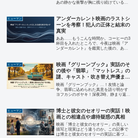
あの静かな衝撃が胸に残り続けている方
も多いのではないでしょうか。いやは
や、まいりましたな。こんなにズシンと
くる映画を観た後は、もう寝るに寝られ
アンダーカレント映画のラストシ
ヒューマン
ませんよ。(白目)深田晃...
ーンを考察！犯人の正体と結末の
真実
ああ……もうこんな時間か。コーヒーの3
杯目を入れたところで、今夜は映画『ア
ンダーカレント』を鑑賞した後の、あの
静謐ながらも衝撃的な幕切れについて独
り言を吐き出させてもらいますよ。あの
ラスト、観終わった後に椅子から立ち上
映画『グリーンブック』実話のそ
ヒューマン
がれなくなったのは私だ...
の後や「翡翠」「マットレス」の
謎、キャスト・吹き替え声優まと
め
映画『グリーンブック』…！友情と論
争、翡翠に込められた真意を語り明かす
ヨフカシのボヤキ！深夜2時、静まり返っ
た部屋。 コーヒーが冷めた…というか、
もはや氷点下まで冷え切っている気がす
るのは気のせいでしょうか。 ポテチの袋
博士と彼女のセオリーの実話！映
ヒューマン
に手を伸ばそうとして...
画との相違点や虐待疑惑の真相
映画「博士と彼女のセオリー」の美しい
描写と現実はどう違うのか。この記事で
は博士と彼女のセオリーの実話に基づ