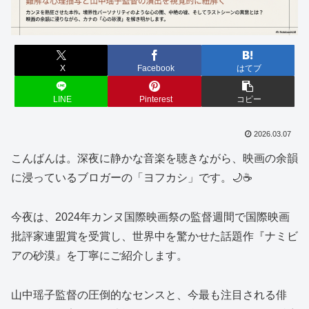
X
Facebook
はてブ
LINE
Pinterest
コピー
2026.03.07
こんばんは。深夜に静かな音楽を聴きながら、映画の余韻
に浸っているブロガーの「ヨフカシ」です。🌙☕
今夜は、2024年カンヌ国際映画祭の監督週間で国際映画
批評家連盟賞を受賞し、世界中を驚かせた話題作『ナミビ
アの砂漠』を丁寧にご紹介します。
山中瑶子監督の圧倒的なセンスと、今最も注目される俳