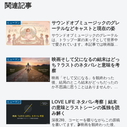
関連記事
サウンドオブミュージックのグレ
ヒューマン
ーテルなどキャストと現在の姿
サウンドオブミュージックのグレーテル
は、トラップ一家の末っ子として世界中
で愛されています。本記事では映画版キ
ャストの現在や、劇団四季の歴代子役の
系譜、名曲に隠された裏話まで詳しく紹
介。サウンドオブミュージックのグレー
映画そして父になるの結末はどっ
ヒューマン
テルについて深く知りたい方は必見！公
ち？ラストのネタバレと意味を考
開60周年の最新情報も満載。
察
映画「そして父になる」を観終わった
後、結局のところ結末がどっちだったの
か不思議に思うことはありませんか。私
自身、この作品を初めて観たときは、福
山雅治さん演じる良多の選択や、最後に
慶多と琉晴のどちらと一緒に過ごすこと
LOVE LIFE ネタバレ考察｜結末
ヒューマン
になったのか、その答えを必...
の意味とラストシーンの孤独を読
み解く
深夜2時、コーヒーを啜りながらこの原稿
を書いてます。🎬映画を観終わった後、