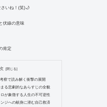
いね！(笑)🌙
と伏線の意味
の肯定
次
タバレ考察で読み解く衝撃の展開
始まる悲劇的なあらすじの全貌
セロが象徴する人生の不可逆性
シンジへの献身に潜む自己救済