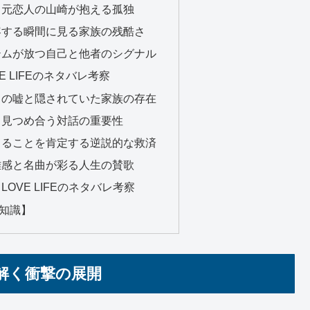
と元恋人の山崎が抱える孤独
容する瞬間に見る家族の残酷さ
テムが放つ自己と他者のシグナル
 LIFEのネタバレ考察
クの嘘と隠されていた家族の存在
と見つめ合う対話の重要性
きることを肯定する逆説的な救済
離感と名曲が彩る人生の賛歌
OVE LIFEのネタバレ考察
知識】
み解く衝撃の展開