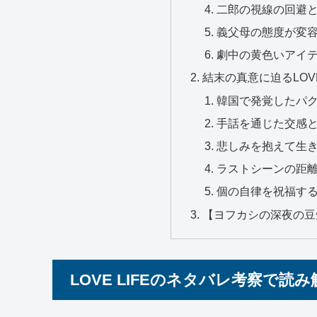
二郎の視線の回避
義父母の態度が変
劇中の黄色いアイ
結末の真意に迫るLOVE
韓国で発覚したパ
手話を通じた交感
悲しみを抱えて生
ラストシーンの距
個の自律を祝福するL
【ヨフカシの深夜の豆
LOVE LIFEのネタバレ考察で読